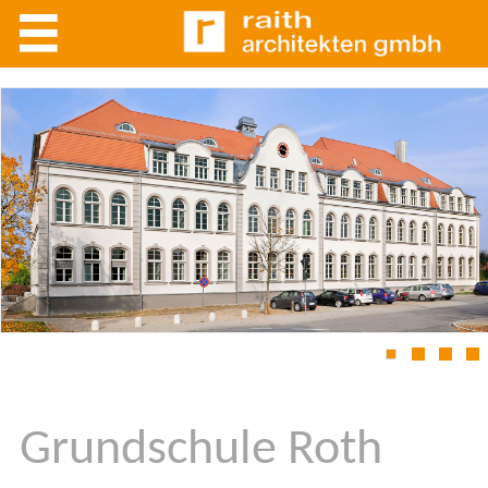
1
2
3
4
Grundschule Roth