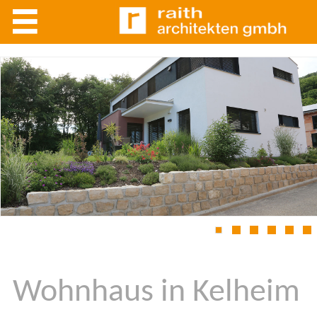
1
2
3
4
5
6
Wohnhaus in Kelheim