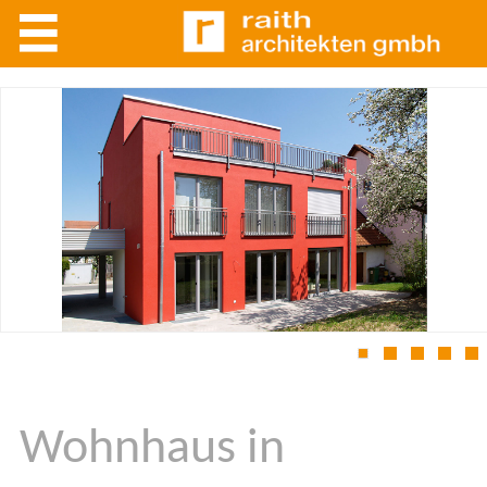
1
2
3
4
5
Wohnhaus in