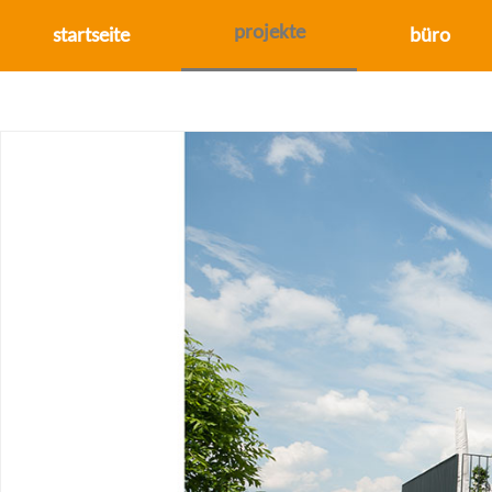
projekte
startseite
büro